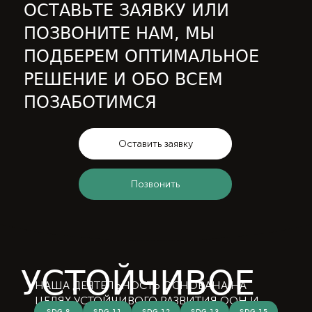
ОСТАВЬТЕ ЗАЯВКУ ИЛИ
ПОЗВОНИТЕ НАМ, МЫ
ПОДБЕРЕМ ОПТИМАЛЬНОЕ
РЕШЕНИЕ И ОБО ВСЕМ
ПОЗАБОТИМСЯ
Оставить заявку
Позвонить
УСТОЙЧИВОЕ
НАША ДЕЯТЕЛЬНОСТЬ ОСНОВАНА НА
ЦЕЛЯХ УСТОЙЧИВОГО РАЗВИТИЯ ООН И
SDG 8
SDG 11
SDG 12
SDG 13
SDG 15